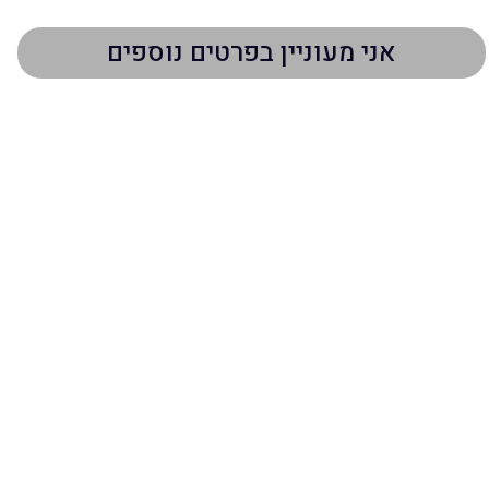
פרטי התקשרות
052-2970604
lwgsysnyr@gmail.com
אביב