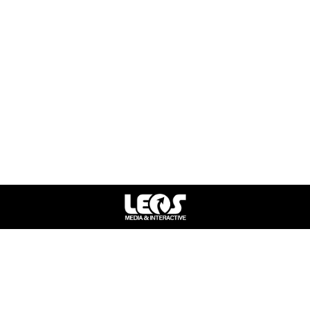
וילות למכירה בתל אביב
פארק בבלי דירות למכירה
רמת גן
תל אביב
פרטי התקשרות
052-2970604
lwgsysnyr@gmail.com