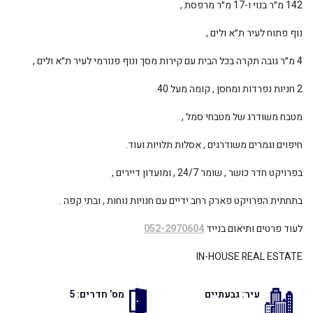
142 מ״ר בנוי ו-17 מ״ר מרפסת ,
נוף פתוח לעיר ת״א ולים ,
4 מ״ר גובה תקרה בכל הבית עם קירות מסך ונוף פנורמי לעיר ת״א ולים ,
2 חניות נפרדות ומחסן , קומה מעל 40.
מטבח משודרג של מטבחי סמל ,
חיפוים וגמרים משודרגים , אסלות תלויות ועוד.
בפרויקט חדר כושר , שומר 24/7 , ומועדון דיירים ,
בתחתית הפרויקט פארק רחב ידיים עם חנויות נוחות , ובתי קפה .
לעוד פרטים ותיאום בנייד
052-2970604
IN-HOUSE REAL ESTATE
עיר: גבעתיים
מס’ חדרים: 5