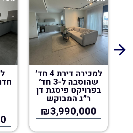
3
למכירה דירת 4 חד׳
ד
שהוסבה ל-3 חד׳
חדרי
בפרויקט פיסגת דן
ט
ר״ג המבוקש
₪3,990,000
00