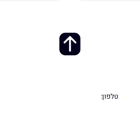
זדמנות – השאירו פרטים ונחז
ותים שלנו